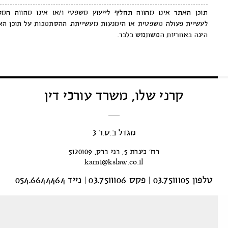
תוכן האתר אינו מהווה תחליף לייעוץ משפטי ו/או אינו מהווה המלצה
לעשיית פעולה משפטית או הימנעות מעשייתה. ההסתמכות על תוכן האתר
הינה באחריות המשתמש בלבד.
קרני שלו, משרד עורכי דין
מגדל ב.ס.ר 3
רח’ כינרת 5, בני ברק, 5120109
karni@kslaw.co.il
טלפון 03.7511105
|
פקס 03.7511106
|
נייד 054.6644464