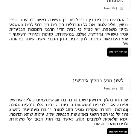
משפחה
June 2015
 ההבדלים בין בית דין רבני לבית דין משפחה כאשר זוג עומד בפני
רושין, עליו ללמוד את כל ההבדלים בין בית דין רבני לבית המשפט
נייני משפחה. יש לציין כי לבית הדין הרבני הסמכות הבלעדית
ניין נישואין וגירושין. אולם, במשמורת, מזונות ופירוק השיתוף –
תי הערכאות סמכות לדון. לבית הדין הרבני גישה שונה במהותה
ל
המשך קריאה
לשון הרע בהליך גירושין
June 2015
ון הרע בהליך גירושין ישנם הרבה בני זוג שנמצאים בהליכי גירושין
וטים להיגרר לריבים והאשמות הדדיות. הריבים הללו, נובעים מטינה
נטרנות. בהרבה מקרים מגיע הזוג למצב בו הם מעוניינים להשיג
רון על פני הצד השני באמצעות הכפשת שמו, עילות שווא וכדומה.
גמא קלאסית למצבים אלה, כאשר בני הזוג רבים על משמורת
לדים ויתארו זה את
המשך קריאה