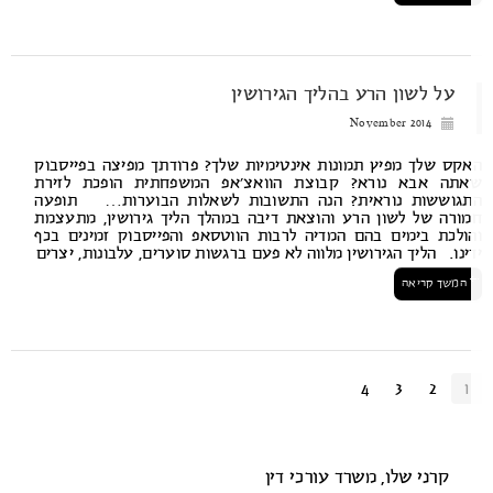
על לשון הרע בהליך הגירושין
November 2014
קס שלך מפיץ תמונות אינטימיות שלך? פרודתך מפיצה בפייסבוק
תה אבא נורא? קבוצת הוואצ’אפ המשפחתית הופכת לזירת
גוששות נוראית? הנה התשובות לשאלות הבוערות… תופעה
ורה של לשון הרע והוצאת דיבה במהלך הליך גירושין, מתעצמת
ולכת בימים בהם המדיה לרבות הווטסאפ והפייסבוק זמינים בכף
ינו. הליך הגירושין מלווה לא פעם ברגשות סוערים, עלבונות, יצרים
המשך קריאה
4
3
2
1
קרני שלו, משרד עורכי דין