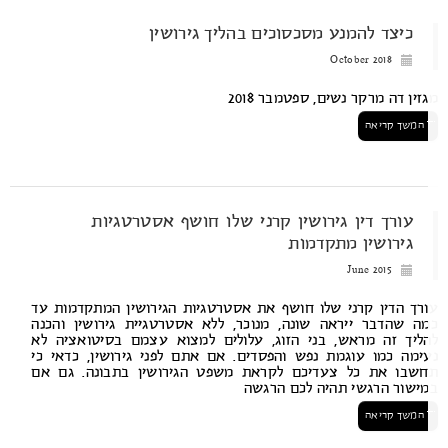
כיצד להמנע מסכסוכים בהליך גירושין
October 2018
זין דה מרקר נשים, ספטמבר 2018
המשך קריאה
עורך דין גירושין קרני שלו חושף אסטרטגיות
גירושין מתקדמות
June 2015
רך הדין קרני שלו חושף את אסטרטגיות הגירושין המתקדמות עד
ה שהדבר ייראה שונה, מנוכר, ללא אסטרטגיית גירושין והכנה
ליך זה מראש, בני הזוג, עלולים למצוא עצמם בסיטואציה לא
ימה כמו עוגמת נפש והפסדים. אם אתם לפני גירושין, כדאי כי
שבו את כל צעדיכם לקראת משפט הגירושין בתבונה. גם אם
ישור הרגשי תהיה לכם הרגשה
המשך קריאה