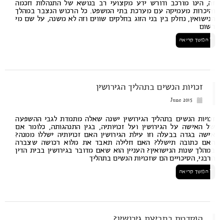
, הינו מורכב ודורש ידע מקצועי רב בנושא של התנהלות חכמה
יכרות מעמיקה עם מערכת בתי המשפט. כל הרכוש הנצבר במהלך
ישואין, נחלק בין בני הזוג בחלקים שווים וזה לא משנה, על שם מי
ום
המשך קריאה
זכויות הנשים בתהליך הגירושין
June 2015
ויות הנשים בתהליך הגירושין ישנה שאלה מתמדת לגבי ההשפעה
 האישה על הגירושין ועל זכויותיה, בגין התנהגותה, כלומר אם
שה בגדה בבעלה וזו עילת הגירושין האם זכויותיה ישללו ממנה?
ם כתובה תישלל? האם חלילה תאבד את מלוא רכושה שצברה
הלך שנות הנישואין? העניין הוא שאם מדובר בגירושין בבית הדין
בני, הסיכויים הם שזכויות הנשים בתהליך
המשך קריאה
הוקדמת בתביעת גירושין?