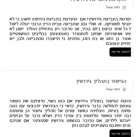
June 2015
קדמת בתביעת גירושין? אם הוקדמת בתביעת גירושין חשוב כי לא
כנסי לפאניקה, זה אולי נכון שתביעה מבית הדין הרבני יכולה ליפול
 כל אחד כרעם ביום בהיר, אך מדובר רק בתחילת ההליך. ישנן לא
ט אפשרויות שניתן להתמודד באמצעותן בהליכים המשפטיים
מור. בן הזוג או בת הזוג, מחכים כי תישברו מהתביעה ולכן, יש
חזיק עצמכם
המשך קריאה
הגישור בתהליך גירושין
June 2015
רונות הגישור בתהליך גירושין אם כזוג נשוי, מיציתם את הקשר
געתם להחלטה בדבר גירושין, כדאי כי הגירושין יתבצעו עם כמה
חות בעיות. העלויות כאשר פונים אל תהליך גישור הן פחותות
בה יותר מאשר מלחמות בין עורכי הדין ושלא נדבר על הנזקים
יגרמו לילדים, אם מדובר במשפט גירושין סנסציוני. אם שניכם
ונים ואינכם מעוניינים לגרום נזק
המשך קריאה