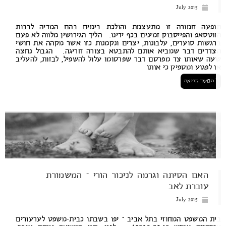
July 2015
פעה חמורה זו מתעצמת והולכת בימים בהם המדיה לרבות
וטסאפ והפייסבוק זמינים בכף ידינו. הליך הגירושין מלווה לא פעם
גשות סוערים, עלבונות, יצרים ונקמנות כזו אשר מקהה את חושי
דדים דבר שמביא אותם להתבטא בצורה חריגה. הגבול נחצה
ה שאותו צד מפרסם דבר שפרסומו עלול להשפיל, לבזות, להעליב
 לפגוע ומספיק כי אותו
המשך קריאה
האם הסיתה וגרמה לניכור הורי – המשמורת
עוברת לאב
July 2015
ת המשפט המחוזי בתל אביב – יפו בשבתו כבית-משפט לערעורים