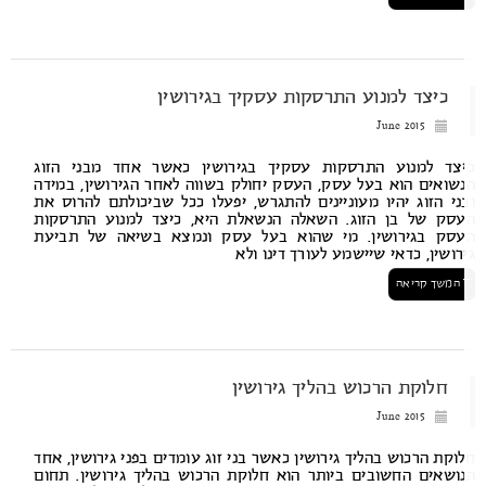
כיצד למנוע התרסקות עסקיך בגירושין
June 2015
צד למנוע התרסקות עסקיך בגירושין כאשר אחד מבני הזוג
שואים הוא בעל עסק, העסק יחולק בשווה לאחר הגירושין, במידה
ני הזוג יהיו מעוניינים להתגרש, יפעלו ככל שביכולתם להרוס את
סק של בן הזוג. השאלה הנשאלת היא, כיצד למנוע התרסקות
סק בגירושין. מי שהוא בעל עסק ונמצא בשיאה של תביעת
רושין, כדאי שיישמע לעורך דינו ולא
המשך קריאה
חלוקת הרכוש בהליך גירושין
June 2015
וקת הרכוש בהליך גירושין כאשר בני זוג עומדים בפני גירושין, אחד
ושאים החשובים ביותר הוא חלוקת הרכוש בהליך גירושין. תחום