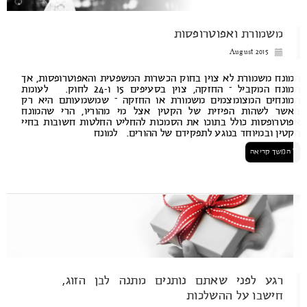
משמורת ואפוטרופסות
August 2015
ונח משמורת לא צוין בחוק הכשרות המשפטית והאפוטרופסות, אך
המונח המקביל – החזקה, צוין בסעיפים 15 ו-24 לחוק. לעומת
ונחים המצומצמים משמורת או החזקה – שמשמעותם היא רק
שר לשהות הפיזית של הקטין אצל מי מהוריו, הרי שהמונח
וטרופסות כולל בתוכו את הסמכות להחליט החלטות חשובות בחיי
טין ובמיוחד בנוגע לתפקידם של ההורים. למונח
המשך קריאה
רגע לפני שאתם נותנים מתנה לבן הזוג,
חישבו על ההשלכות