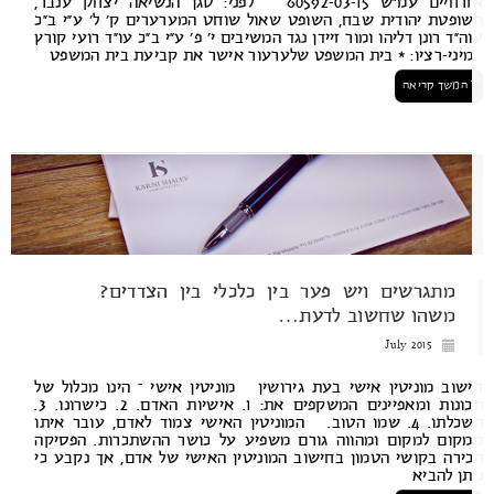
אזרחיים עמ”ש 60592-03-15 לפני: סגן הנשיאה יצחק ענבר,
ופטת יהודית שבח, השופט שאול שוחט המערערים ק’ ל’ ע”י ב”כ
ה”ד רונן דליהו ומור זיידן נגד המשיבים י’ פ’ ע”י ב”כ עו”ד רועי קורץ
ני-רציו: * בית המשפט שלערעור אישר את קביעת בית המשפט
המשך קריאה
מתגרשים ויש פער בין כלכלי בין הצדדים?
משהו שחשוב לדעת…
July 2015
שוב מוניטין אישי בעת גירושין מוניטין אישי – הינו מכלול של
תכונות ומאפיינים המשקפים את: 1. אישיות האדם. 2. כישרונו. 3.
השכלתו. 4. שמו הטוב. המוניטין האישי צמוד לאדם, עובר איתו
קום למקום ומהווה גורם משפיע על כושר ההשתכרות. הפסיקה
ירה בקושי הטמון בחישוב המוניטין האישי של אדם, אך נקבע כי
תן להביא