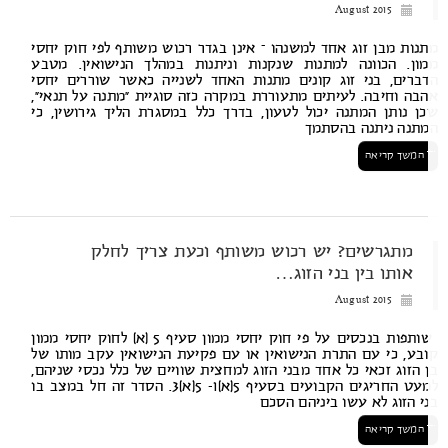
August 2015
נות מבן זוג אחד למשנהו – אינן בגדר רכוש משותף לפי חוק יחסי
ון. הכוונה למתנות שנקנות וניתנות במהלך הנישואין. מטבע
ברים, בני זוג קונים מתנות האחד לשנייה כאשר שוררים יחסי
בה וחיבה. לעיתים מתעוררת במקרה כזה סוגיית “מתנה על תנאי”,
ן נותן המתנה יכול לטעון, בדרך כלל במסגרת הליך גירושין, כי
תנה ניתנה בהסתמך
המשך קריאה
מתגרשים? יש רכוש משותף וכעת צריך לחלק
אותו בין בני הזוג…
August 2015
שותפות בנכסים על פי חוק יחסי ממון סעיף 5 (א) לחוק יחסי ממון
בע, כי עם התרת הנישואין או עם פקיעת הנישואין עקב מותו של
 הזוג זכאי כל אחד מבני הזוג למחצית שוויים של כלל נכסי שניהם,
למעט החריגים הקבועים בסעיף 5(א)1- 5(א)3. הסדר זה חל במצב בו
י הזוג לא עשו ביניהם הסכם
המשך קריאה