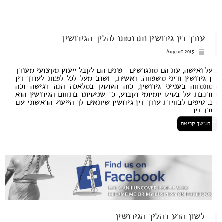
עורך דין גירושין ותרומתו להליך הגירושין
August 2015
ל ואישה, עת הם מתגרשים – פונים הם לקבל ייעוץ מקצועי מעורך
ן גירושין ודיני משפחה. ראשית, חשוב מעל לכל לפנות לעורך דין
תמחה בענייני גירושין, כזה העוסק במלאכה הכה רגישה וכה
רכבת על בסיס יומיומי וקבוע, כך שניסיונו בתחום הגירושין הוא
. טיפים לבחירת עורך דין גירושין שיתאים לך הייעוץ הראשוני עם
רך דין
המשך קריאה
לשון הרע בהליך הגירושין