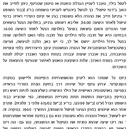
לטפל בילד, מעבר לעניין הגדלת מזונות או מימון שמרטף, ניתן לחייב את
האב ב”דמי טיפול”. כך למשל ביהמ”ש לענייני משפחה בר”ג (כבוד השופט
י’ גרניט) חייב את ההורה הלא משמורן בגין אי קיום הסדרי ראייה בדמי
טיפול (לאחר השעה 16:00). אליבא דשופט גרניט, בחלוקת הנטל נושאים
שני ההורים והאם נושאת בפועל בחלוקת הנטל לאחר השעה 16:00.
הבחינה היא של חובה כלפי הילדים מול חובה כלפי האם לחלוקה שווה
בנטל גידול הילדים. יושם אל לב, כי יש כאן, הלכה למעשה, פגיעה
בפוטנציאל ההשתכרות של ההורה המשמורן עקב היעדרויות בלתי צפויות
מהעבודה, בגין אובדן שעות עבודה בטווח הקצר ואובדן יכולת לפתח
קריירה בטווח הארוך; עלות השקעת מאמץ לאיתור שמרטף והוצאות על
השכרתו.
כיום כל שנותר הוא לינוק מהאפשרויות הקיימות וליישמן במקרה
הקונקרטי. ערוץ נוסף יכול שיהיה דרך בחינת הפרת הסדרי הראייה
כפגיעה באוטונומיה האישית של הילד העשויה כשלעצמה להיות ראש נזק
בנזיקין בתביעות החוסות תחת מטריית המשפחה, כפי שהציע כבוד
השופט הנדל (ע”מ (ב”ש) 121/99; בר”ע (ב”ש) 615/02 פלוני נ’ פלונית). פתרון
אחר הוא שימוש בחוק הנוער (טיפול והשגחה), התש”ך- 1960. במקרה זה
יש לשאול, הואיל וההורה הלא משמורן הוא גם בבחינת אחראי אפוטרופוס
– מה דינו שעה שהוא מזניח את הטיפול או ההשגחה, כמו גם- מה דינו
כאשר יש בהפרת הסדרי הראייה משום “פגיעה בשלומו הנפשי של