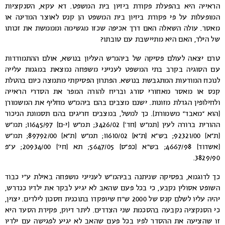
הראייה היא בהפעלת פקודת ביזיון בית המשפט. דא עקא, הסנקציות
המופעלות על פי פקודת ביזיון בית המשפט הן קנס לאוצר המדינה או
מאסר. עולה השאלה האם דרך אכיפה שכזו מגשימה ומממשת את זכותו
של הילד, האם היא מתיישבת עם טובתו?
טרם יצאה לעולם פסיקה של ביהמ”ש העליון בנושא, אולם ההתמודדות
עם הסוגיה בקרב בתי המשפט לענייני משפחה נמצאת במגמת עלייה
לנוכח המודעות המתגבשת בנושא. הפתרון הפסיקתי מתמצה כיום בהטלת
קנס או מאסר מאחורי סורג ובריח להורה המפר את הסדרי הראייה
ולחילופין הגדלת מזונות. ישנם מצבים בהם ביהמ”ש מחליף את המשמורן
(הוא “מאבד” משמורת). כך למשל, במצבים חריגים בהם תסמונת הניכור
ההורית ברורה לעין (תמ”ש (חד’) 3426/02; תמ”ש (י-ם) 11645/97; תמ”ש
(ת”א) 92321/00; בש”א (ת”א) 11610/02; תמ”ש (ת”א) 89792/00; תמ”ש
(אשדוד) 4667/98; בש”א (כפ”ס) 5647/05; תא (חי’) 20934/00; ע”פ
3829/90.
כך לדוגמא, בפסיקה שניתנה בביהמ”ש לענייני משפחה באילת ע”י כבוד
השופט אסולין נקבע, כי בכל פעם שהאב לא יגיע לבקר את ילדיו כנדרש,
יהיה עליו לשלם קנס של 2000 ש”ח שיופקדו בתוכנית חסכון לילדים. יצוין,
כי הסנקציה נקבעה בהסכמת שני הצדדים. ליתר דיוק, פקידת הסעד היא
זו שהציעה את ההסדר לפיו בכל פעם שהאב לא יגיע לפגישה עם ילדיו