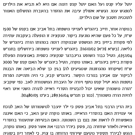
יוטל עליו קנס ועל האם יוטל קנס דומה אם היא לא תביא את הילדים
למפגש עמו. הנשיא אסולין עיבה את ההסדר בהעברת התשלום האמור
לתוכנית חסכון על שם הילדים.
במקרה אחר, חייב ביהמ”ש לענייני משפחה בתל אביב אם בקנס של 1500
ש”ח, על כל פעם שהיא מונעת ביקור. סנקציה זו הופעלה בעקבות עתירה
לפי פקודת ביזיון בית המשפט שבמקרה דומה במהותו הורה ביהמ”ש על
כליאה. (בש”א (ת”א) 11610/02). ביהמ”ש לענייני משפחה בירושלים בתמ”ש
6351/04, הטיל כבוד השופט גרינברגר סנקציה כספית באמצעות הפעלת
פקודת ביזיון ביהמ”ש. באותו מקרה, הטיל ביהמ”ש על האם קנס של 3000
ש”ח (שיקוזזו מהמזונות שמגיעים לה) בגין כך שלא הביאה את הבנות
לביקור עם אביהן במרכז הקשר. ביהמ”ש קבע, כי היה ותהיינה הפרות
נוספות הוא יטיל קנס נוסף ויורה על העברת המשמורת לאב. כפי שקבע:
“הורה משמורן שאינו יכול להבטיח הסדרי ראייה להורה השני אינו ראוי
להיות הורה משמורן”. (כמו כן תמ”ש 28936/04; בע”מ 10480/05).
בית הדין הרבני בתל אביב פסק כי ילד יועבר למשמורתו של האב לנוכח
אי עמידת האם בהסדרי הראייה. באותו מקרה טען האב, כי האם איננה
מאפשרת לו לראות את בנם בן השמונה. האם הבטיחה שתעמוד בהסדרי
הראייה ולאחר שחזרה בה, פסק ביה”ד הרבני את אשר פסק. באותו מקרה,
הוגש לביה”ד תסקיר מטעם שירותי הרווחה בו צוין, כי לאחר דיון בסוגיה