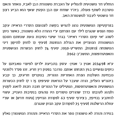
הוחלט חד משמעית להמליץ על העברת משמורת הבן לאביו, מאחר והאם
מסרבת לשתף פעולה. ביה”ד שוחח עם הבן הקטין שאף הוא הביע רצון
חד משמעי לעבור למשמורת האב.
בפרקטיקה המשפטית נהוג להגיש בקשה לצמצום הסדרי הראייה עקב
מפח הנפש שנגרם לילד עם הפרתם ע”י ההורה הלא משמורן, כאשר ניתן
לסווג “אי קיום הסדרי ראייה” בגדר שינוי נסיבות מעת שנחתם הסכם
המשמורת המצדיק את הגדלת המזונות (סעיף 13 לחוק לתיקון דיני
המשפחה (מזונות), התשי”ט-1959; סעיף 74 לחוק הכשרות המשפטית
והאפוטרופסות, התשכ”ב-1962).
ע”א 2034/98 אמין נ’ אמין- עסק בתביעת ילדים לפיצוי מאביהם על
נזקים נפשיים בגין הזנחתו אותם. מדובר בפסק דין חריג. זהו פס”ד רלוונטי
מבחינת השלכות הפרת האחריות ההורית. במקרים חריגים, כך קבע
ביהמ”ש העליון, הורה שעבר על הוראות סעיפים 15 ו 17 לחוק הכשרות
המשפטית והאפוטרופסות, המטילים על ההורים חובה וזכות לדאוג לקטין
ולנהוג לטובתו כדרך שהורים מסורים היו נוהגים בנסיבות העניין, עשוי
להיתבע בנזיקין, בצירוף סעיף 63 לפקודת הנזיקין [נוסח חדש] או עפ”י
עוולת הרשלנות (סעיף 35 לפקודה) עקב הנזק שנגרם.
במידה והורה לא משמורן מפר את הסדרי הראייה וההורה המשמורן נאלץ