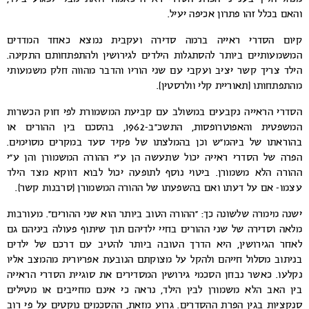
והאם בכלל זהו פתרון אכיפה יעיל.
קיום הסדרי ראייה ברמה סדירה ועקבית נמצא כאחד המדדים
המשמעותיים ביותר להסתגלות הילדים לגירושין ולהתפתחותם התקינה.
הילד צריך קשר יציב ועקבי עם שני הוריו והדבר מהווה חלק משמעותי
מהתפתחותו (תאוריית קלי וולרסטין).
הסדרי הראייה נקבעים במשולב עם קביעת המשמורת לפי חוק הכשרות
המשפטית והאפוטרופסות, התשכ”ב-1962, בהסכם בין ההורים או
בהוראתו של ביהמ”ש וכן בהמלצתו של פקיד סעד במקרים מסוימים.
הפרה של הסדרי ראייה יכול שתעשה הן ע”י ההורה המשמורן והן ע”י
ההורה הלא משמורן. ביטוי נוסף לתופעה יכול לבוא דווקא מצד הילד
עצמו- אם על דעתו ואם בהשפעתו של ההורה המשמורן (סרבנות קשר).
ישנה מימרה שלשונה כך: “ההורה הטוב ביותר הוא שני ההורים”. מעורבות
מלאה וסדירה של שני ההורים בחיי ילדיהם תוך שיתוף פעולה ביניהם גם
לאחר הגירושין, היא הדרך הטובה ביותר להטיב עם דרכם של ילדים
בניתוב מסלול חייהם ולהקל על מצוקתם הנובעת אפריורית מהמצב אליו
נקלעו. כאשר נבחן הסכמי גירושין המסדירים את סוגיית הסדרי הראייה
בין האב הלא משמורן לבין הילד, נראה כי אינם מחייבים או מטילים
סנקציות בגין הפרת ההסדרים. גרוע מזאת, ההסכמים נוקטים על פי רוב