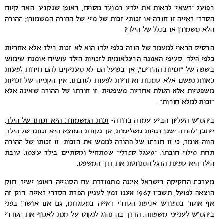
בפועל “רשאי” לראות את ילדיו במועד מסוים, באופן שנקבע. האם קיום
הסדרי ראייה זו חובה או זכות? זכות של מי? של ההורה המשמורן; ההורה
הלא משמורן או בכלל של הילד?
הבסיס הראוי למעמד של הורה כלפי ילדו הוא לא זכות בילד אלא אחריות
כלפי הילד. סעיפי האמנה הבינלאומית לזכויות הילד עושים אומנם שימוש
בשפה של “זכויות ההורים”, אך בפועל הם לא מעניקים להם חירות לפעות
כאוות נפשם אלא סמכות ואחריות לפעות לטובתו. אין הקנייה של זכויות
משפטיות אלא הטלת אחריות משפטית. זו חובתו של ההורה שאינה אלא
“זכות למלא חובות”.
ביהמ”ש העליון הביע עמדה ברורה-
זכות המשמורת היא זכותו של הילד
.
ייתכן ולהורה ישנן זכויות משלימות, אך נקודת המוצא היא זכותו של הילד.
הווה אומר, כי זו חובתו של ההורה לממש את הזכות. זו זכותו של ההורה
תחת מילוי חובתו. “מעגל ספרלי” שמתחיל ומסתיים בילד עצמו. טובת
הילד היא ספינת הדגל המנווטת את דרך המשפט.
מערכת החקיקה בישראל איננה מתמודדת עם הסוגייה באופן ישיר. חוק
הוצאה לפועל, תשכ”ז-1967 איננו זמין לעניין הפרת הסדרי ראייה. חוק זה
אף אוסר במפורש אכיפת הסדרי ראייה במסגרתו, גם אם אושרו בפני
ביהמ”ש לענייני משפחה. הדרך בה נהוג לנקוט על מנת לאכוף את הסדרי