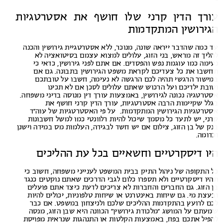
ורך הדין קרני שלו חושף את אסטרטגיות
גירושין המתקדמות
 כמה שהדבר ייראה שונה, מנוכר, ללא אסטרטגיית גירושין והכנה
ליך זה מראש, בני הזוג, עלולים למצוא עצמם בסיטואציה לא
ימה כמו עוגמת נפש והפסדים. אם אתם לפני גירושין, כדאי כי
שבו את כל צעדיכם לקראת משפט הגירושין בתבונה. גם אם
ישור הרגשי תהיה לכם הרגשה לא נעימה, חשבו על טובתכם
ובת ילדיכם ועל הרכוש שאתם עלולים לסכן אם לא תכינו
טרטגיה נכונה לגירושין, באמצעות עורך דין מנוסה בדיני משפחה.
לל שקיימות הרבה אסטרטגיות, עורך הדין קרני חושף את
טרטגיות הגירושין המתקדמות. על פי האסטרטגיות של עוה”ד
ני, יש לתעד כל מסמך שיכול להיות רלוונטי כמו למשל חשבונות
ק של בן הזוג, צילום אם יש חשד לבגידה, העלמות מס במידה וישנן
דומה.
יו דיסקרטיים וחשאיים בכל עת ההליכים
 התקופה של ניהול התיק בבית המשפט לענייני משפחה, חשוב כי
יו דיסקרטיים ולא תספרו כלום לגבי הדרכים שאתם נוקטים כנגד
 הזוג. גם החברים והחברות לא צריכים לדעת כיצד אתם פועלים
עצת מי. גם שיחות באינטרנט או שיחות טלפוניות, יכולים להיות
ם לרועץ בהתקדמות ההליכים שלכם ולניצחון במשפט. אם כבר
עתם על המושג “מלכודת גירושין” הכוונה היא שבן הזוג, מנסה
פיל אתכם בפח, באמצעות הקלטות או התנהגות שנראית מפויסת