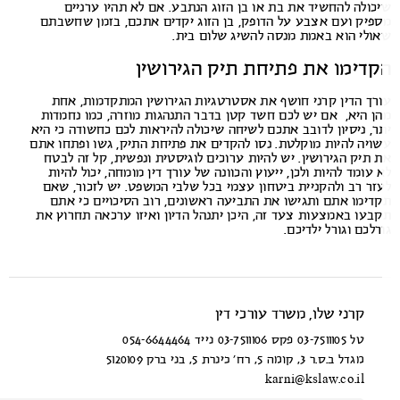
כולה להחשיד את בת או בן הזוג הנתבע. אם לא תהיו ערניים
פיק ועם אצבע על הדופק, בן הזוג יקדים אתכם, בזמן שחשבתם
ולי הוא באמת מנסה להשיג שלום בית.
קדימו את פתיחת תיק הגירושין
רך הדין קרני חושף את אסטרטגיות הגירושין המתקדמות, אחת
ן היא, אם יש לכם חשד קטן בדבר התנהגות מוזרה, כמו נחמדות
ר, ניסיון לדובב אתכם לשיחה שיכולה להיראות לכם כחשודה כי היא
ויה להיות מוקלטת. נסו להקדים את פתיחת התיק, גשו ופתחו אתם
 תיק הגירושין. יש להיות ערוכים לוגיסטית ונפשית, קל זה לבטח
 עומד להיות ולכן, ייעוץ והכוונה של עורך דין מומחה, יכול להיות
זר רב ולהקניית ביטחון עצמי בכל שלבי המשפט. יש לזכור, שאם
דימו אתם ותגישו את התביעה ראשונים, רוב הסיכויים כי אתם
בעו באמצעות צעד זה, היכן יתנהל הדיון ואיזו ערכאה תחרוץ את
רלכם וגורל ילדיכם.
קרני שלו, משרד עורכי דין
טל 03-7511105 פקס 03-7511106 נייד 054-6644464
מגדל ב.ס.ר 3, קומה 5, רח’ כינרת 5, בני ברק 5120109
karni@kslaw.co.il