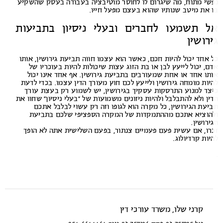
שי מתוח, מה שיגרום לו לחוסר מוטיבציה בעבודה בעסק שהשקיע
 את מיטב שנותיו שהוא בעצם מפעל חייו.
ל תשמעו לחברים ובעלי ניסיון בתביעות
רושין
 אחד יכול להיות חכם, כאשר הוא עצמו חווה תביעת גירושין, אותו
ם, יכול לייעץ לבן או בת הזוג עצות שיכולות להיות בעוכריו של
תו אחד או אחת שמעורבים בתביעת גירושין. אף אחד אינו יכול
יות מומחה גירושין ולייעץ לכם חוץ מעורך הדין עצמו. בכדי לדעת
צד למנוע התרסקות עסקיך בגירושין, יש לשמוע רק בעצת עורך
ין ולא להתבלבל ולהיות ניזונים משמועות של “בעלי ניסיון” שחוו את
יעת הגירושין, כל מקרה הוא לגופו וזה רק עשוי לבלבל אתכם
הוציא אתכם מההתמקדות של המקרה הספציפי שלכם בתביעת
ירושין.
רו, אם עשית פעם פעמיים צנתור, בפעם השלישית אתה לא הופך
יות קרדיולוג.
קרני שלו, משרד עורכי דין