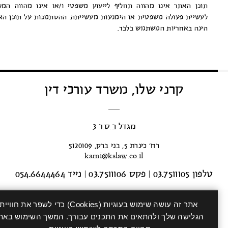
תוכן האתר אינו מהווה תחליף לייעוץ משפטי ו/או אינו מהווה המלצה
לעשיית פעולה משפטית או הימנעות מעשייתה. ההסתמכות על תוכן האתר
הינה באחריות המשתמש בלבד.
קרני שלו, משרד עורכי דין
מגדל ב.ס.ר 3
רח’ כינרת 5, בני ברק, 5120109
karni@kslaw.co.il
טלפון 03.7511105
|
פקס 03.7511106
|
נייד 054.6644464
אתר זה עושה שימוש בעוגיות (Cookies) כדי לשפר את חוויית
הגלישה שלך ולהתאים את התכנים עבורך. המשך השימוש באתר