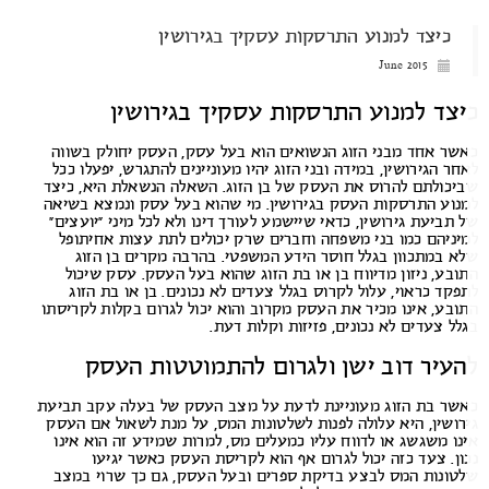
כיצד למנוע התרסקות עסקיך בגירושין
June 2015
יצד למנוע התרסקות עסקיך בגירושין
שר אחד מבני הזוג הנשואים הוא בעל עסק, העסק יחולק בשווה
חר הגירושין, במידה ובני הזוג יהיו מעוניינים להתגרש, יפעלו ככל
יכולתם להרוס את העסק של בן הזוג. השאלה הנשאלת היא, כיצד
נוע התרסקות העסק בגירושין. מי שהוא בעל עסק ונמצא בשיאה
 תביעת גירושין, כדאי שיישמע לעורך דינו ולא לכל מיני “יועצים”
יניהם כמו בני משפחה וחברים שרק יכולים לתת עצות אחיתופל
א במתכוון בגלל חוסר הידע המשפטי. בהרבה מקרים בן הזוג
ובע, ניזון מדיווח בן או בת הזוג שהוא בעל העסק. עסק שיכול
פקד כראוי, עלול לקרוס בגלל צעדים לא נכונים. בן או בת הזוג
ובע, אינו מכיר את העסק מקרוב והוא יכול לגרום בקלות לקריסתו
לל צעדים לא נכונים, פזיזות וקלות דעת.
העיר דוב ישן ולגרום להתמוטטות העסק
שר בת הזוג מעוניינת לדעת על מצב העסק של בעלה עקב תביעת
רושין, היא עלולה לפנות לשלטונות המס, על מנת לשאול אם העסק
נו משגשג או לדווח עליו כמעלים מס, למרות שמידע זה הוא אינו
ון. צעד כזה יכול לגרום אף הוא לקריסת העסק כאשר יגיעו
טונות המס לבצע בדיקת ספרים ובעל העסק, גם כך שרוי במצב