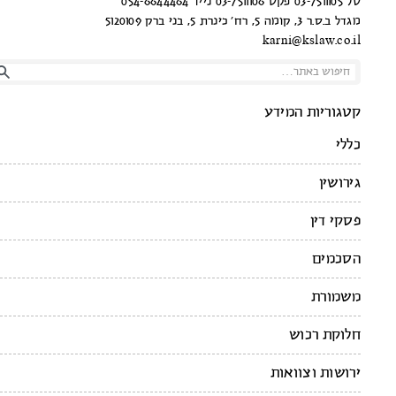
טל 03-7511105 פקס 03-7511106 נייד 054-6644464
מגדל ב.ס.ר 3, קומה 5, רח’ כינרת 5, בני ברק 5120109
karni@kslaw.co.il
קטגוריות המידע
כללי
גירושין
פסקי דין
הסכמים
משמורת
חלוקת רכוש
ירושות וצוואות