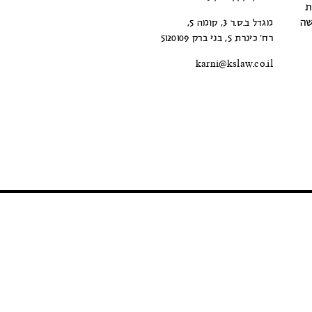
ת
 כי בשלושה
מגדל ב.ס.ר 3, קומה 5,
רח’ כינרת 5, בני ברק 5120109
karni@kslaw.co.il