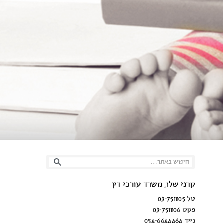
קרני שלו, משרד עורכי דין
טל 03-7511105
פקס 03-7511106
נייד 054-6644464