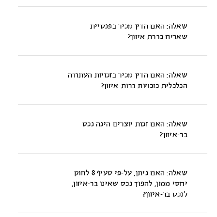
(1996)}.
כן. מימוש זכות הפנסיה יכול להיעשות במועד הבשלת הזכות
הנתבע בלבד.
וגמלתה או בדרך של היוון. במישור השיפוטי הדרך המועדפת היא
שאלה: האם הדין מכיר בפנסיית
מימוש במועד הבשלת הזכות, באשר עד למועד גמילת הזכויות לא
שארים כברת איזון?
ברור היקף הזכויות, משך הזכות, ואין גם הצדקה להטיל מעמסה
כספית על בן-הזוג בטרם ישולמו לו תשלומי הפנסיה. יחד עם זאת,
ב-ע"מ 1004/03, ע"מ 1004.1/03 {עזבון המנוח משה עמרני ז"ל
הצדדים רשאים להסכים על היוון. ההיוון צריך להתייחס על-פי דין
וצפורה עמרני נ' דוד עמרני ואח', מיום 20.5.04, פורסם באתר
לכל רכיבי הפנסיה, לרבות פנסיית השאירים {תמ"ש 12131/97 דינה
שאלה: האם הדין מכיר בזכויות העתודה
האינטרנט דטה חוק ומשפט} קבע כב' השופט ברלינר כי פנסיית
טיקוצינסקי נ' שרון טיקוצינסקי, תק-מש 2000(4), 12 (2000)}.
הכלכלית כזכויות ברות-איזון?
שאירים שמקבלת המערערת מתוקף היותה אלמנת המנוח, אינה
ברת-איזון ועל-כן טענת יורשי המנוח לאיזון פנסיה זו (על-מנת
כן. בשורה של פסקי-דין, הוכרו נכסי העתודה הכלכלית של המשפחה
להינות מחלוקת מחצית הפנסיה בין כלל היורשים) דינה להידחות.
כנכסים ברי-שיתוף וברי-איזון {ע"א 841/87 רון נ' רון, פ"ד מה(3), 793
שאלה: האם זכות יוצרים הינה נכס
(1991); ע"א 809/90 לידאי נ' לידאי, פ"ד מו(1), 602 (1992); ע"א
בר-איזון?
964/92 אורון נ' אורון, פ"ד מז(3), 758 (1993)}.
הנכסים המסחריים ובכללם זכות הקניין הרוחני, שייכים לעניינים
הממוניים שאינם חייבים להיות מוכרעים בעת פקיעת הקשר
שאלה: האם ניתן, על-פי סעיף 8 לחוק
(לעומת עניינים שעילתם בדין העברי ולכן הם נכללים בענייני
יחסי ממון, להפוך נכס שאינו בר-איזון,
הנישואין - כגון הכתובה, ומוכרעים בפקיעת הקשר או עניינים
לנכס בר-איזון?
אחרים שבמהותם חייבים להיות מוכרעים בפקיעת הקשר כדוגמת
דירת המגורים) אולם יש לדון האם זכות יוצרים, כזכות שבקניין
לא.