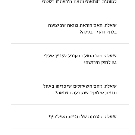
למזונות בצוואה? והאם הוראה זו בטלה?
לא. בסעיף 65(ב) לחוק הירושה המחוקק קבע מפורשות כי בענייני
מזונות, כאשר יש הוראה בצוואה השוללת או מגבילה זכות למזונות,
שאלה: האם הוראת צוואה שביצועה
היא בטלה. בטלות הוראה כזו בצוואה נקבעה על-ידי המחוקק
בלתי-חוקי – בטלה?
באופן מפורש בסעיף נפרד ואין להיזקק להוראות סעיף 34 לחוק
הירושה.
כן. הוראה בצוואה הנוגדת את החוק ברור שאין לבצעה והיא בטלה.
למשל - הוראת צוואה המורה שכדי לזכות בנכס מסויים על הזוכה
שאלה: מהו המועד הקובע לעניין סעיף
לרצוח אדם פלוני - ברור כי מדובר בעבירה פלילית וכמובן שזו
34 לחוק הירושה?
הוראה בלתי-חוקית והיא בטלה.
מלשון סעיף 34 לחוק הירושה ניתן ללמוד כי בחינת השאלה, האם
ביצוע הצוואה אפשרי אם לאו, תיעשה במועד בו מבקשים לקיים
שאלה: מהם השיקולים שיצדיקו ביטול
את הצוואה, ולא במועד עריכתה. כך, הוראת צוואה אשר במועד
תניית סילוקין שנקבעה בצוואה?
עריכתה לא היתה אפשרית לביצוע ובמועד קיומה ביצועה אפשרי -
תקויים. ולהפך, הוראת צוואה אשר במועד עריכתה היתה אפשרית
הרתעת מתנגדים מלפנות לבית-המשפט, העלולה להביא למתן תוקף
לביצוע, ואילו במועד קיומה בלתי-אפשרית - לא תקויים.
לצוואה שאינה משקפת את רצונו האמיתי של המצווה. תניה כאמור
שאלה: מטרתה של תניית הסילוקין?
גם עלולה להביא לחסימת הנגישות לבית-המשפט, אף של מתנגד
"פוטנציאלי תם-לב" בשל חששו מחשיפת אי-החוקיות, שמא יסולק
תניית הסילוקין באה לשמור על רצון המצווה ועל שמירת התא
מן הירושה, אם טענתו תידחה