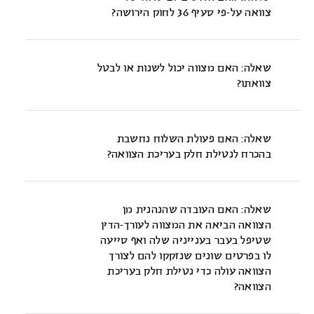
צוואה על-פי סעיף 36 לחוק הירושה?
ביטול הצוואה יכול לעשות על-ידי:
- ביטולה במפורש באחת הצורות לעשיית צוואה;
שאלה: האם מצווה יכול לשנות או לבטל
צוואתו?
- ביטול הצוואה על-ידי השמדתה;
כן. המחוקק הישראלי הקים רשת ביטחון על-מנת שלא
- וביטולה במשתמע בעריכת צוואה חדשה.
ייווצר מצב שבו מצווה לא יוכל לשנות או לבטל את צוואתו.
שאלה: האם פעולת השלוח נחשבת
בסעיף 36 לחוק הירושה בא לידי ביטוי עיקרון חירות הציווי הכולל
בהכרח לנטילת חלק בעריכת הצוואה?
בתוכו את חירותו של המצווה לשנות או לבטל את צוואתו כל עת
לא, אלא אם השלוח מגלה פעילות רבה מדי {ע"א 99/86
שיחפוץ.
זיידה נ' זיידה, פ"ד מ(3), 105 (1986)}. כאשר פעילותו אינה
שאלה: האם העובדה שהנהנית מן
מצטמצמת לפעולה מכאנית של העברת רצון המנוח כאשר הוא
הצוואה הביאה את המצווה לעורך-הדין
המוציא והמביא, הוא המלבן והמסביר והוא מקיים מעורבות
שטיפל בעבר בענייניה שלה ואף סייעה
מתמדת ורצופה מרגע ההתקשרות עם עורך-הדין ועד לחתימת
לו בפרטים שונים שנזקקו להם לצורך
המנוח הרי זו פעילות יתרה החורגת מגבולות המותר {ע"א 526/85
הצוואה עולה כדי נטילת חלק בעריכת
פושיקוב נ' פאר, פ"ד מא(4), 835 (1988)}.
הצוואה?
כלומר, אם היה הנהנה אך שופרו של המצווה והעביר את פרטי