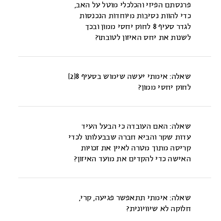
פרנסתם הפיזי והכלכלי מוטל על האב,
כדי להוות נסיבות מיוחדות הנכנסות
לגדר סעיף 8 לחוק יחסי ממון ובכך
לשנות את יחס האיזון לטובתו?
לא {תמ"ש (ת"א) 10022/05 י' ג' נ' י' א', תק-מש 2009(2), 187
(2009)}.
שאלה: אימתי יעשה שימוש בסעיף 8(2)
לחוק יחסי ממון?
הראוי הוא שהשימוש בסעיף 8(2) לחוק יחסי ממון, ייעשה במשורה
ובמקרים חריגים ביותר {תמ"ש (י-ם) 610/07 א' א' נ' א' י' ק',
שאלה: האם העובדה כי הבעל העיד
תק-מש 2009(3)), 373 (2009)}.
עדות שקר והביא חברה שבבעלותו לכדי
קריסה מתוך מטרה לאיין את זכויות
האישה כדי להקדים את מועד האיזון?
ראוי לאמץ מדיניות שיפוטית כי מי שהעיד עדות שקר שנים בפני
ערכאות השיפוט, והביא חברה בבעלותו לכדי קריסה או בלשונו
שאלה: אימתי תתאפשר פגיעה, קרי,
"שהחברה מועמדת לפירוק" מתוך מטרה לאיין את זכויות האישה,
חלוקה לא שיוויונית?
נוטל לעצמו סיכון כי יעשה שימוש בסעיף 8(3) לחוק יחסי ממון