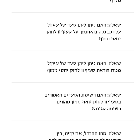
ממון?
יש לפרש את "החשש הסביר" שבסעיף 11 לחוק יחסי ממון, בצורה
רחבה וליברלית ללא צורך בהוכחת מעשים ספציפיים של הכנה או
שאלה: האם ניתן ליתן סעד של עיקול
ניסיון להבריח רכוש, ודי בחשש העולה מנסיבות היחסים שבין
על רכב נכה בהסתמך על סעיף 11 לחוק
הצדדים. ובשים-לב כי בהענקת סעד זה ראוי לבית- המשפט שלא
יחסי ממון?
לקמוץ את ידו {ת"א (חי') 1377/88 גלנטי נ' גלנטי (טרם פורסם)}.
כן. ניתן לעקל מכונית נכים {תמ"ש 3920/04 ב' ל' נ' ר' ל', פורסם
באתר האינטרנט של בית-המשפט העליון (3.10.06)}.
שאלה: האם ניתן ליתן סעד של עיקול
מכוח הוראת סעיף 11 לחוק יחסי ממון?
כן {תמ"ש 10793/04 פלוני נ' פלונית, תק-מש 2004(4), 101 (2004)}.
שאלה: האם רשימת הסעדים האמורים
בסעיף 11 לחוק יחסי ממון מהווים
רשימה סגורה?
לא. הצווים הספציפיים האמורים בסעיף 11 לחוק יחסי ממון אינם
בבחינת רשימה סגורה של צווים שראי בית-המשפט ליתן על-מנת
שאלה: מהו ההבדל, אם קיים, בין
לשמר זכויותיו בנכסים של בן-הזוג.