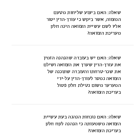
לא {ע"א 2500/93 שטיינר נ' המפעל לעזרה הדדית של ארגון עולי
הצוואה בלא שהנהנה נטל חלק בגיבוש ההנחיות הרי שאין הנהנה
מרכז אירופה ואח', פ"ד נ(3), 338 (1996)}.
נחשב כמי שנטל חלק בעריכת הצוואה והכול לפי מבחן השכל
שאלה: האם ביצוע שליחות מטעם
הישר.
המצווה, אשר ביקש כי עורך-הדין יסור
אליו לשם עשיית הצוואה הינה חלק
מעריכת הצוואה?
לא {ע"א 510/90 מרים כצנשטיין נ' חינה סידרנסקי, פ"ד מה(2), 221
(1991)}
שאלה: האם יש בעובדה שהנהנה הזמין
את עורך-הדין שערך את הצוואה ושילם
את שכר-טרחתו והעובדה שתוכנה של
הצוואה נמסר לעורך-הדין על-ידי
המערער משום נטילת חלק פסול
בעריכת הצוואה?
לא {ע"א 760/86 רוזן נ' שולמן וערעור שכנגד, פ"ד מג(3), 586, 590
(1989)}.
שאלה: האם נוכחות הנהנה בעת עשיית
הצוואה משמעותה כי הנהנה לקח חלק
בעריכת הצוואה?