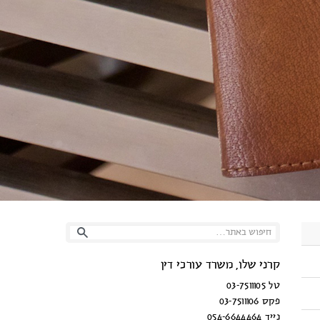
קרני שלו, משרד עורכי דין
טל 03-7511105
פקס 03-7511106
נייד 054-6644464