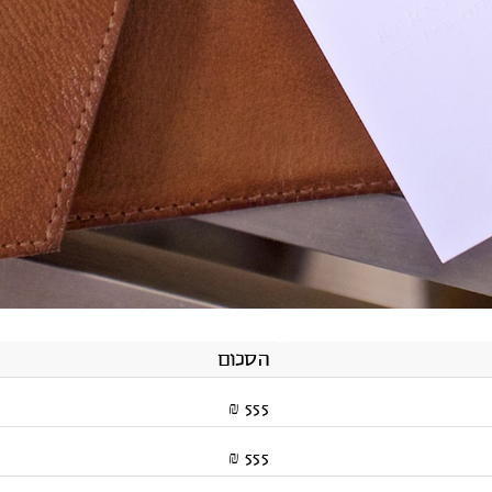
הסכום
555 ₪
555 ₪