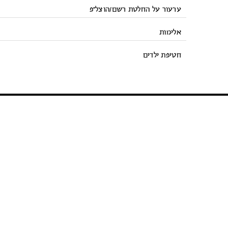
ערעור על החלטת רשם/הוצל”פ
אלימות
חטיפת ילדים