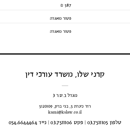
587 ₪
פטור מאגרה
פטור מאגרה
קרני שלו, משרד עורכי דין
מגדל ב.ס.ר 3
רח’ כינרת 5, בני ברק, 5120109
karni@kslaw.co.il
טלפון 03.7511105
|
פקס 03.7511106
|
נייד 054.6644464