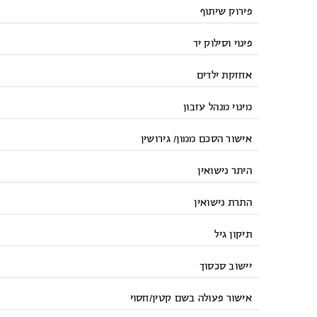
פירוק שיתוף
פינוי וסילוק יד
אחזקת ילדים
מינוי מנהל עזבון
אישור הסכם ממון/ גירושין
היתר נישואין
התרת נישואין
תיקון גיל
יישוב סכסוך
אישור פעולה בשם קטין/חסוי