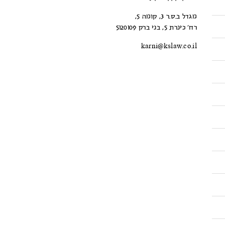
מגדל ב.ס.ר 3, קומה 5,
רח’ כינרת 5, בני ברק 5120109
karni@kslaw.co.il