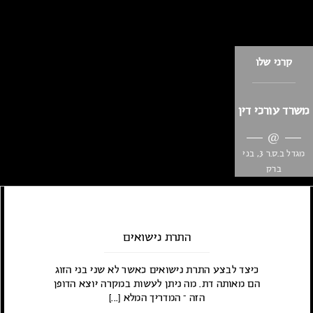
שלך! [...]
קרני שלו
משרד עורכי דין
@
מגדל ב.ס.ר 3, בני
ברק
התרת נישואים
כיצד לבצע התרת נישואים כאשר לא שני בני הזוג
הם מאותה דת. מה ניתן לעשות במקרה יוצא הדופן
הזה – המדריך המלא [...]