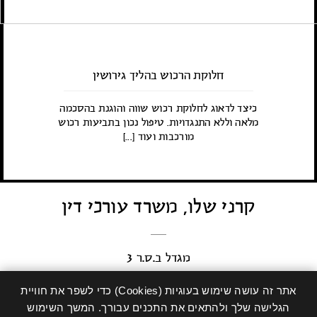
חלוקת הרכוש בהליך גירושין
כיצד לדאוג לחלוקת רכוש שווה והוגנת בהסכמה
מלאה וללא התנגדויות. טיפול נכון בתביעות רכוש
מורכבות ועוד [...]
קרני שלו, משרד עורכי דין
מגדל ב.ס.ר 3
רח’ כינרת 5, בני ברק, 5120109
אתר זה עושה שימוש בעוגיות (Cookies) כדי לשפר את חוויית
karni@kslaw.co.il
הגלישה שלך ולהתאים את התכנים עבורך. המשך השימוש