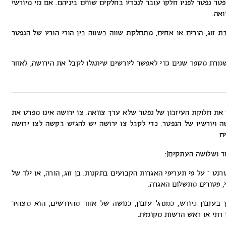
טר נפטר לפניו חלקו עובר לנכדיו בחלקים שווים ביניהם. אם מי מיורשי
ואה.
בת זוג, הורים או אחים, מתחלקת שווה בשווה בין הורי הוריו של הנפטר
ונשמרת מספר שנים כדי לאפשר ליורשים שיתגלו לקבל את הירושה, לאחר
את חלוקת העיזבון של נפטר שלא ערך צוואה. צו ירושה אינו מפרט את
שה ויורשיו של הנפטר. כדי לקבל צו ירושה יש להגיש בקשה לצו ירושה
ם.
 ושלושה העתקים):
 – על פי תעריפי האגרות הקבועים בתקנות. בן זוג, הורה, או ילד של
, פטורים מתשלום האגרה.
בעזבון כיורש, כמנהל עזבון, כנושה של אחד מהיורשים, הוא מצהיר
ין דתי או ראש הרשות מקומית.