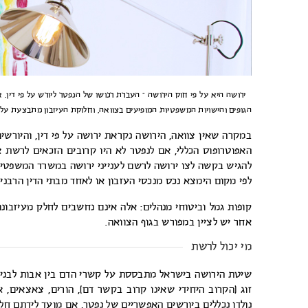
ירושה היא על פי חוק הירושה – העברת רכושו של הנפטר ליורש על פי דין. א
הגופים והישויות המשפטיות המופיעים בצוואה, וחלוקת העיזבון מתבצעת על 
במקרה שאין צוואה, הירושה נקראת ירושה על פי דין, והיורשי
האפוטרופוס הכללי, אם לנפטר לא היו קרובים הזכאים לרשת או
להגיש בקשה לצו ירושה לרשם לענייני ירושה במשרד המשפטים
לפי מקום הימצא נכס מנכסי העזבון או לאחד מבתי הדין הרבניי
קופות גמל וביטוחי מנהלים: אלה אינם נחשבים לחלק מעיזבונ
אחר יש לציין במפורש בגוף הצוואה.
מי יכול לרשת
שיטת הירושה בישראל מתבססת על קשרי הדם בין אבות לבנים, 
זוג (הקרוב היחידי שאינו קרוב בקשר דם), הורים, צאצאים,
נולדו נכללים ביורשים האפשריים של נפטר, אם מועד לידתם חל בתוך 300 יום מיום 