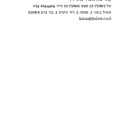
טל 03-7511105 פקס 03-7511106 נייד 054-6644464
מגדל ב.ס.ר 3, קומה 5, רח’ כינרת 5, בני ברק 5120109
karni@kslaw.co.il