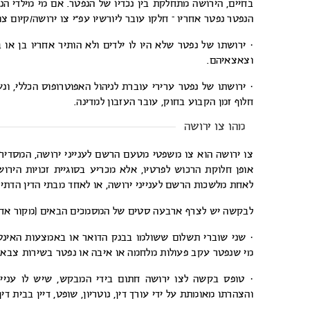
בחיים, הירושה מתחלקת בין נכדיו של הנפטר. אם מי מילדי הנפ
הנפטר נפטר אחריו – חלקו עובר ליורשיו עפ”י צו ירושה/קיום צו
· ירושתו של נפטר שלא היו לו ילדים ולא הותיר אחריו בן או 
וצאצאיהם.
· ירושתו של נפטר ערירי עוברת לניהול האפוטרופוס הכללי, 
חלוף זמן הקבוע בחוק, עובר העזבון למדינה.
מהו צו ירושה
צו ירושה הוא צו משפטי מטעם הרשם לענייני ירושה, המסדיר 
אופן חלוקת הרכוש לפרטיו, אלא מכריע בסוגיית זכויות הירו
לאחת מלשכות הרשם לענייני ירושה, או לאחד מבתי הדין הדתיי
לבקשה יש לצרף ארבעה סטים של המסמכים הבאים (מקור אחד
· שני שוברי תשלום ששולמו בבנק הדואר או באמצעות האינטרנט
מי שנפטר עקב פעולות מלחמה או איבה או נפטר בשירות צבאי
· טופס בקשה לצו ירושה חתום בידי המבקש, שיש לו עניין 
והצהרתו מאומתת על ידי עורך דין, נוטריון, שופט, דיין בבית ד