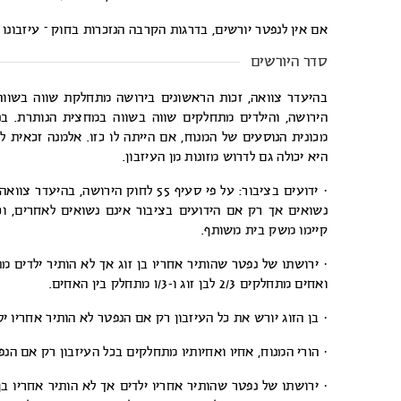
אם אין לנפטר יורשים, בדרגות הקרבה הנזכרות בחוק – עיזבונו
סדר היורשים
בהיעדר צוואה, זכות הראשונים בירושה מתחלקת שווה בשווה ב
הירושה, והילדים מתחלקים שווה בשווה במחצית הנותרת. ב
מכונית הנוסעים של המנוח, אם הייתה לו כזו. אלמנה זכאית ל
היא יכולה גם לדרוש מזונות מן העיזבון.
· ידועים בציבור: על פי סעיף 55 לחוק 
נשואים אך רק אם הידועים בציבור אינם נשואים לאחרים, וכא
קיימו משק בית משותף.
· ירושתו של נפטר שהותיר אחריו בן זוג אך לא הותיר ילדים מתח
ואחים מתחלקים 2/3 לבן זוג ו-1/3 מתחלק בין האחים.
· בן הזוג יורש את כל העיזבון רק אם הנפטר לא הותיר אחריו יל
· הורי המנוח, אחיו ואחיותיו מתחלקים בכל העיזבון רק אם הנפטר
· ירושתו של נפטר שהותיר אחריו ילדים אך לא הותיר אחריו בן