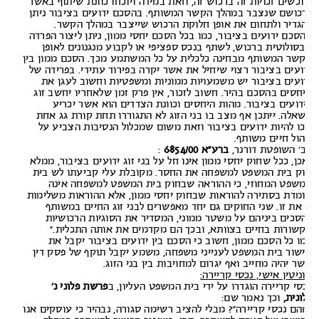
וכשים זכויות זה ברכוש זה, וזאת במידה ויוכחו כוונת שיתוף באשר
כושם שנצבר במהלך הקשר המשותף. בהסכם ידועים בציבור ניתן
גדיר ולתחום את אופן חלוקת הרכוש שייצבר במהלך הקשר.
סכם ידועים בציבור, כמו בכל הסכם יחסי ממון, ניתן ליצור הפרדה
סולוטית ברכוש, לשתף בנכס ספציפי או לקבוע מנגנונים לאופן
שר המשותף מבחינה כלכלית על כל המשתמע מכך. הסכם ממון בין
ועים בציבור רצוי שיחיל את אשר יקרה בפירוד עתידי. בפרידה של
ועים בציבור יש משמעויות ממוניות ומשפטיות וחשוב לעגן את
חסים בהסכם בהיר. חשוב לזכור, אין פרק זמן שלאחריו יחשב זוג
דועים בציבור. מהות היחסים וכוונת הצדדים הוא אשר יכריע
אלה. ייתכן אף מצב בו בני הזוג לא התגוררו תחת קורת גג אחת
כו להיות ידועים בציבור וזאת משום שמכלול הנסיבות הצביע על
הול חיים משותף.
’ השופטת דורנר,
ברע
“
א
6854/00
:
כן, ככל שחוק יחסי ממון אינו חל על בני זוג ידועים בציבור, ממלא
ק בית המשפט למשפחה את החסר. מקובלת עלי קביעתו לש בית
שפט המחוזי, כי ההוראה שבחוק בית המשפט למשפחה אינה
מדת בסתירה להוראות שבחוק יחסי ממון, אלא ההוראות משלימות
 את זו. שני החוקים גם יחד מאפשרים לבני זוג החיים במשותף
סכים ביניהם על משטר ממוני, המסדיר את הסוגיות הרכושיות
שורות בחיים בצוותא, ובכך הם מקדמים את אותה התכלית.”
ו כל הסכם ממון, חשוב כי הסכם בין ידועים בציבור יקבל את
שור בית המשפט לענייני משפחה, משמע יקבל תוקף של פסק דין
ר יהיה מחייב ואף יגרום למחויבות בין בני הזוג.
ניטין אישי, נכסי קריירה:
סי קריירה הוגדרו על ידי בית המשפט העליון, ב
פרשת פלוני נ’
ונית,
וכך נאמר שם:
הם נכסי קריירה”? מבלי להציב רשימה סגורה, נבהיר כי עוסקים אנו