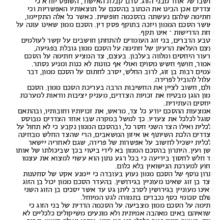
שבו של אחד מבני הזוג. טרם קבלת האישור, השופט יוודא כי
דדים אכן הבינו את הכתוב בהסכם על תוצאותיו האפשריות וכי
תימה שלהם נעשתה בהסכמה חופשית. כאשר כל אלה התקיימו,
ושר הסכם הממון ויזכה בתוקף פסק דין. הסכם ממון שאינו עונה על
ת הדרישות – אינו תקף.
בע הדברים, בני זוג העומדים להתחתן חושבים על קשר לעולמים
צם העלאת הרעיון של חתימה על הסכם ממון גובלת בפגיעה,
עור היחסים ומלווה בעלבון. בעצם, צד המציע חתימה על הסכם
מור, חושף חשש מסוים ואולי אף כוונות לא כנות ומניע נסתר.
מים רבות בן זוג, לרוב החלש, יסרב לחתום על הסכם ממון, דבר
לול להוביל לפרידה.
לם, חשוב לציין את החשיבות הרבה בעריכת הסכם ממון. הסכם
ון הוגן מבטיח את זכויות הצדדים, מעניק יציבות וודאות למערכת
חסים העתידית.
מצעות ההסכם יודע כל צד, מראש, את זכויותיו וחובותיו, ובהתאם
וגל לכלכל את צעדיו. כך למשל במקרה שבו אחד הצדדים מבוסס
כלית ואילו הצד השני חסר כל, ובהסכם הממון נקבע כי לא תחול על
דדים הלכת השיתוף או איזון המשאבים, הרי שהצד החלש מבחינה
כלית ישכיל לחשוב על אפשרות של פרידה, שגם לאחריה יישאר
ן ועין. היתרון בהסכם הממון בא לידי ביטוי בכך שביכולתו של אותו
 חלש לחסוך בידיעה כי בכל רגע נתון הוא עשוי למצוא את עצמו
וץ למערכת הנישואין בלא כלום.
רון נוסף של הסכם ממון נעוץ בעובדה כי יימנע אקט של סחטנות
ד בן זוג שאינו מעוניין בגירושין. בהעדר הסכם ממון יכול בן הזוג
ינו מעוניין בגירושין לסרב ליתן גט עד אשר יסכים בן הזוג השני
לם סכומי כסף נכבדים בתמורה לגט המיוחל.
ימה על הסכם ממון מצביעה על הסכמה הדדית של בני הזוג כי
שואיהם באים מאהבה אמיתית ולא מונעים משיקולים כלכליים לא