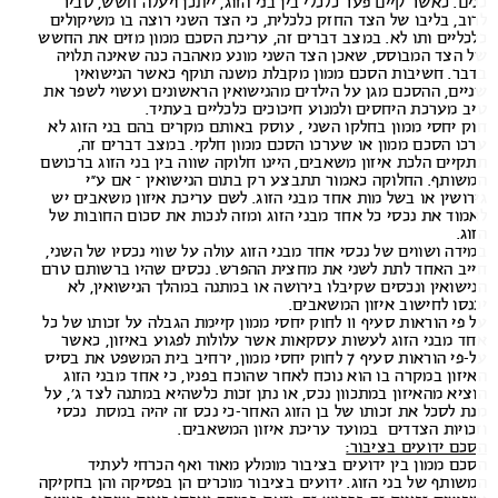
ים. כאשר קיים פער כלכלי בין בני הזוג, ייתכן ויעלה חשש, סביר
וב, בליבו של הצד החזק כלכלית, כי הצד השני רוצה בו משיקולים
כליים ותו לא. במצב דברים זה, עריכת הסכם ממון מזים את החשש
 הצד המבוסס, שאכן הצד השני מונע מאהבה כנה שאינה תלויה
בר. חשיבות הסכם ממון מקבלת משנה תוקף כאשר הנישואין
יים, ההסכם מגן על הילדים מהנישואין הראשונים ועשוי לשפר את
ב מערכת היחסים ולמנוע חיכוכים כלכליים בעתיד.
ק יחסי ממון בחלקו השני , עוסק באותם מקרים בהם בני הזוג לא
כו הסכם ממון או שערכו הסכם ממון חלקי. במצב דברים זה,
קיים הלכת איזון משאבים, היינו חלוקה שווה בין בני הזוג ברכושם
שותף. החלוקה כאמור תתבצע רק בתום הנישואין – אם ע”י
רושין או בשל מות אחד מבני הזוג. לשם עריכת איזון משאבים יש
מוד את נכסי כל אחד מבני הזוג ומזה לנכות את סכום החובות של
וג.
ידה ושווים של נכסי אחד מבני הזוג עולה על שווי נכסיו של השני,
יב האחד לתת לשני את מחצית ההפרש. נכסים שהיו ברשותם טרם
ישואין ונכסים שקיבלו בירושה או במתנה במהלך הנישואין, לא
נסו לחישוב איזון המשאבים.
על פי הוראות סעיף 11 לחוק יחסי ממון קיימת הגבלה על זכותו של כל
ד מבני הזוג לעשות עסקאות אשר עלולות לפגוע באיזון, כאשר
על-פי הוראות סעיף 7 לחוק יחסי ממון, ירחיב בית המשפט את בסיס
יזון במקרה בו הוא נוכח לאחר שהוכח בפניו, כי אחד מבני הזוג
ציא מהאיזון במתכוון נכס, או נתן זכות כלשהיא במתנה לצד ג’, על
ת לסכל את זכותו של בן הזוג האחר-כי נכס זה יהיה במסת נכסי
כויות הצדדים במועד עריכת איזון המשאבים.
כם ידועים בציבור:
כם ממון בין ידועים בציבור מומלץ מאוד ואף הכרחי לעתיד
שותף של בני הזוג. ידועים בציבור מוכרים הן בפסיקה והן בחקיקה