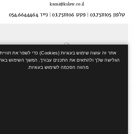
karni@kslaw.co.il
טלפון 03.7511105
|
פקס 03.7511106
|
נייד 054.6644464
אתר זה עושה שימוש בעוגיות (Cookies) כדי לשפר את חוויית
הגלישה שלך ולהתאים את התכנים עבורך. המשך השימוש באתר
מהווה הסכמה לשימוש בעוגיות.
רה משפטית: מטרת התכנים באתר הינה לספק אינפורמציה כללית בלבד ואין בהם
י להוות ייעוץ משפטי מטעם עורך דין ו/או תחליף לו. השימוש ו/או ההיסמכות על
התכנים באתר הינם באחריות המשתמש בלבד.