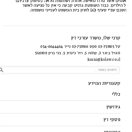
ומים אשר נולדו מאישה אחרת ושותפות מלאה בסיפוק צרכיהם
 הילדים. כבוד השופטת גרניט קבעה כי אין כל מניעה לאשר
 עפ”י סעיף 3(ג) לחוק בית המשפט לענייני משפחה.
קרני שלו, משרד עורכי דין
טל 03-7511105 פקס 03-7511106 נייד 054-6644464
מגדל ב.ס.ר 3, קומה 5, רח’ כינרת 5, בני ברק 5120109
karni@kslaw.co.il
קטגוריות המידע
כללי
גירושין
פסקי דין