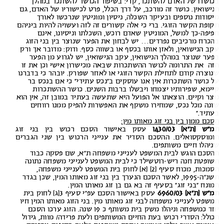
ושרו של האדם להשתכר, קרי: בשיפור הכושר להשתכר במהלך
ישואין. כושר זה מורכב, על דרך הכלל, פרט לכישוריו של האדם, גם
סודות נוספים ובעיקר השכלה, ניסיון ומוניטין שנרכשו לאורך
ופת הקשר הזוגי. ברי כי אלה קשורים זה לזה ועשויה להיות ביניהם
יפה-כך למשל, המוניטין שאדם רוכש, השכלתו וניסיונו, אינם
כרח מרכיבים נפרדים… יש לבחון את הפער שנוצר בין בני הזוג
ב הנישואין, ולאזן אותו בכסף או בשווה כסף. ודוק: מדובר אך ורק
ער שנוצר במהלך הנישואין, עקב הנישואין, יש לגרוע מן הפער
ה את התרומה לכושר ההשתכרות שבאה מכישרון אישי וכן את זו
וצרה קודם לתחילת הקשר הזוגי או לאחר שפורק. יובהר כי בדברנו
 כושר השתכרות אין אנו עוסקים ב”נכס עתידי” כי אם בנכס בר
ימא, שפירותיו יצמחו ויבשלו ברבות השנים. כושר ההשתכרות
צר וקיים. הוצאתו אל הפועל היא שתעשה בעתיד במובן זה, אין הוא
נה מכל נכס, שמחירו משקף את האפשרות להפיק ממנו רווחים
תיד.”
כם ממון בין בני זוג מאותו מין:
ש (ת”א) 1430/03
עסק באישור הסכם רכוש בין בני זוג
מוסקסואלים. ההסכם הסדיר את ענייני הרכוש בין שני הגברים
יהלו חיים משותפים.
סכם הוגש לבית המשפט לענייני משפחה ת”א, שם פסקה כבוד
ופטת חנה ריש-רוטשילד כי לבית המשפט לענייני משפחה נתונה
הסמכות, מכוח סעיף (2) (א) לחוק בית המשפט לענייני משפחה,
תשנ”ה-1995, לאשר הסכם הנערך בין בני זוג מאותו המין, שכן בגדר
ונח “בני זוג” בסעיף זה בא גם בן זוג מאותו המין.
ש (ת”א) 6960/03
עסק באישור הסכם עפ”י סעיף 3(ג) לחוק בית
שפט לענייני משפחה לבני זוג מאותו מין. בני הזוג מאותו המין חיו
יחד כמשפחה וניהלו משק בית משותף כ 19 שנה. הזוג ערכו הסכם
ולל: הסדרי רכוש בעת החיים המשותפים ולעת פרידה/ מוות, גידול