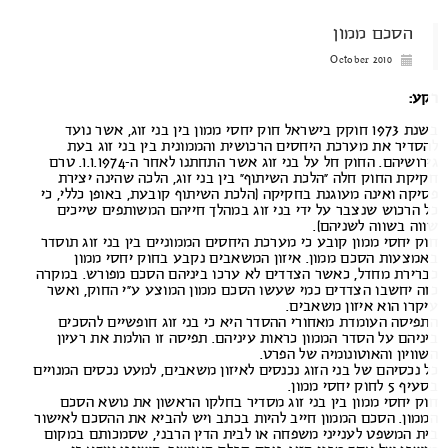
הסכם ממון
October 2010
ע:
בשנת 1973 חוקק בישראל חוק יחסי ממון בין בני זוג, אשר נועד
סדיר את מערכת היחסים הרכושית והממונית בין בני זוג בעת
גירושיהם. החוק חל על בני זוג אשר התחתנו לאחר ה-1.1.1974. טרם
יקת החוק חלה “הלכת השיתוף” בין בני זוג, הלכה שהינה יצירת
יקה ואינה מעוגנת בחקיקה (הלכת השיתוף קובעת, באופן כללי, כי
 הרכוש שנצבר על ידי בני זוג במהלך חייהם המשותפים שייכים
וה בשווה לשניהם).
ק יחסי ממון קובע כי מערכת היחסים הממוניים בין בני זוג תוסדר
מצעות הסכם ממון. איזון המשאבים נקבע בחוק יחסי ממון
רירת מחדל, כאשר הצדדים לא ערכו ביניהם הסכם מפורש. במקרה
ה יחשבו הצדדים כמי שעשו הסכם ממון המוצע ע”י החוק, ואשר
קרו הוא איזון משאבים.
פיסה העומדת מאחורי ההסדר היא כי בני זוג חופשיים להסכים
ניהם על הסדר הממון כראות עיניהם. תפיסה זו הולמת את רעיון
וויון והאוטונומיה של הפרט.
 נכסיהם של בני הזוג נכנסים לאיזון משאבים, למעט נכסים המנויים
5 לחוק יחסי ממון.
ק יחסי ממון בין בני זוג מסדיר בחלקו הראשון את נושא הסכם
מון. הסכם הממון חייב להיות בכתב ויש להביא את ההסכם לאישור
ת המשפט לענייני משפחה או לבית הדין הרבני, שסמכותם במקום